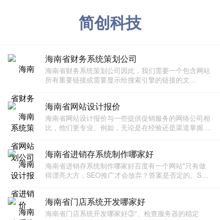
简创科技
海南省财务系统策划公司
海南省财务系统策划公司因此，我们需要一个包含网站
所有重要链接或需要显示给搜索引擎的链接的文
件。"潜在的连锁效用只是短期效用。但从长远来看，
该网站的排名无疑会严重下降。"当有很多更改要做
海南省网站设计报价
时，我们的站长不
海南省网站设计报价与一些提供促销服务的网络公司相
比，他们更专业。例如，无论是在经验还是渠道掌握方
面，建创科技都是一家整合营销渠道的网络推广公司，
拥有大量的网络平台资源和百万粉丝群。在这种情况
海南省进销存系统制作哪家好
下，推广效
海南省进销存系统制作哪家好百度有一个网站"只有做
得漂亮大方，SEO推广才会放弃？答案是否定的。SEO
推广实际上更为关键。例如，你的老板或消费者都是关
心SEO推广的人。网站的美观可以在以后改进。与京东
海南省门店系统开发哪家好
商
海南省门店系统开发哪家好③"、检查服务器的稳定