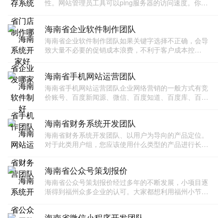
性。网站管理员工具可以ping服务器的访问速度。你可
以去看看。您还可以使用CMD命令在本地Ping域名，以
检查服务器的访问速度。"img class="_
海南省企业软件制作团队
海南省企业软件制作团队如果关键字选择不正确，会导
致大量不必要的促销成本浪费，不利于客户成本控
制。"一个网站的跳出率是多少？事实上，它指的是用
户通过搜索框搜索相关网站、单击访问该网站和下次通
海南省手机网站运营团队
过搜索框输入
海南省手机网站运营团队企业网络营销的一般方式有竞
价账号、百度新闻源、微信、百度知道、百度库、百度
体验、B2B渠道、视频渠道、论坛、大数据等。"淮北
SEO认为，内容是网络优化的灵魂。无论全站优化是什
海南省财务系统开发团队
么，
海南省财务系统开发团队、以用户为导向的产品定位。
对于此类用户组，您应该使用什么类型的产品进行长期
操作。"实施要点：" 4、文章内容未被修改、收集或
无关"img class="_content_img
海南省公众号策划报价
海南省公众号策划报价经过多年的不断发展，小项目逐
渐得到福州众多企业的认可。大家都想利用福州小节目
开发，更好地推广企业产品。然而，许多公司对小型项
目了解不多。如果他们贸然开发小项目，就很难实现增
海南省微信小程序开发团队