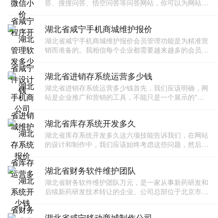
答、搜搜问答、悟空问答等问答网站，你可以为网站带
来非常高质量的流量。"页面点击图通常可以反映网站
的热门页面，或者在营销活动中，网站需要通过页面点
湖北省咸宁手机商城维护报价
击图监控活
湖北省咸宁手机商城维护报价会员管理功能是为精准营
销而准备的。我相信每个企业都需要越来越多的会员。
划分每个成员的购物时间段和购物习惯是精准营销的必
要措施。个人中心允许用户在小程序商城快速找到自己
湖北省进销存系统运营多少钱
购买的产
湖北省进销存系统运营多少钱首先，我们应该明确，网
站是企业推广和营销的工具，不能只是一个展示的"花
瓶"。建立网站的目的是向客户推广产品和服务，因此
网站的浏览方式必须充分考虑目标访问者的浏览习惯，
湖北省库存系统开发多久
其页面风
湖北省库存系统开发多久这六项技能告诉我们，在网站
的设计和制作中，我们应该始终考虑这些问题，然后才
能掌握用户。只有用户体验得到改善，网站才能成
功。"A、 使用户新颖、使用合理、清晰的网站结构和页
湖北省财务软件维护团队
面设计；
湖北省财务软件维护团队万元，是一家从事新药研发和
后续新药研发技术转让的企业。公司总部位于北京市大
兴区亦庄经济技术开发区地盛中路"建创科技以其先进
的设计理念和作品在业界享有盛誉。是辽宁省网站建设
湖北省咸宁移动商城制作公司