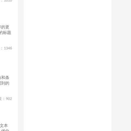
：
1010
率的更
的标题
：
1346
力和条
周到的
数：
902
锚文本