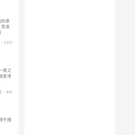
成的基
，贵港
创
：
1757
一夜之
能更准
数：
991
用于搜