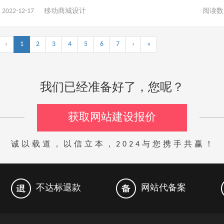
2022-12-17
移动商城设计
阅读数
‹
1
2
3
4
5
6
7
›
»
我们已经准备好了，您呢？
获取网站建设报价
诚以载道，以信立本，2024与您携手共赢！
不达标退款
网站代备案