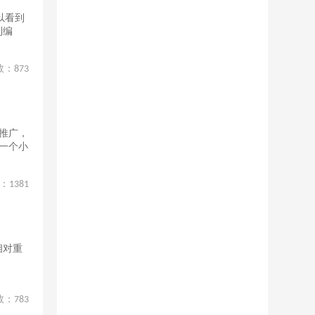
以看到
到编
。
数：
873
的推广，
是一个小
：
1381
相对重
数：
783