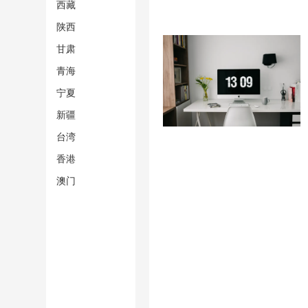
西藏
陕西
甘肃
青海
宁夏
新疆
台湾
香港
澳门