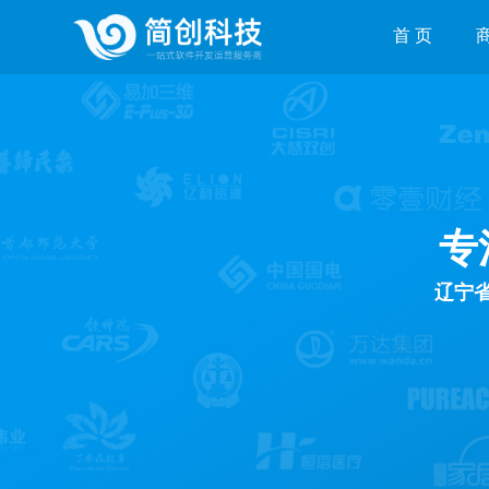
首 页
专
辽宁省