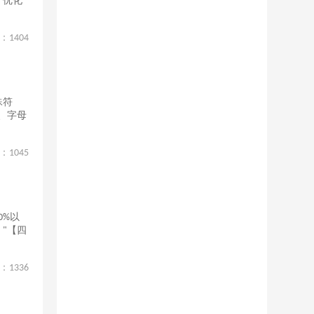
，优化
：
1404
殊符
、字母
：
1045
0%以
"【四
：
1336