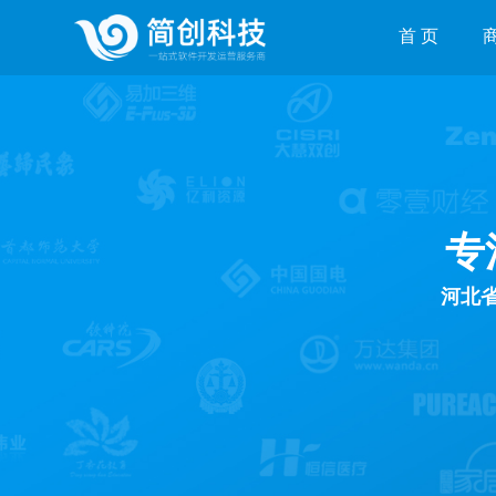
首 页
专
河北省