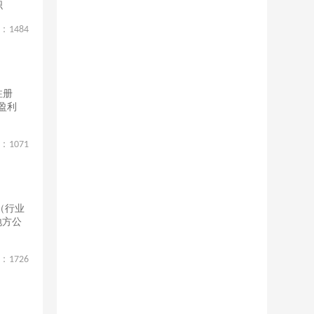
织
：
1484
注册
盈利
：
1071
（行业
地方公
：
1726