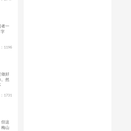
问者一
、字
、
：
1196
是做好
单。然
不
：
1731
，但这
，梅山