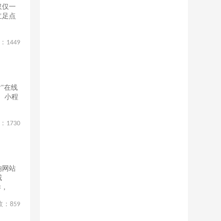
仅仅一
立足点
：
1449
"在线
、小程
：
1730
响网站
威
样，
数：
859