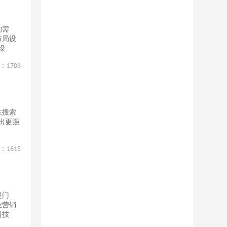
的需
布局设
设
：
1708
在搜索
出更强
：
1615
是门
业营销
科技