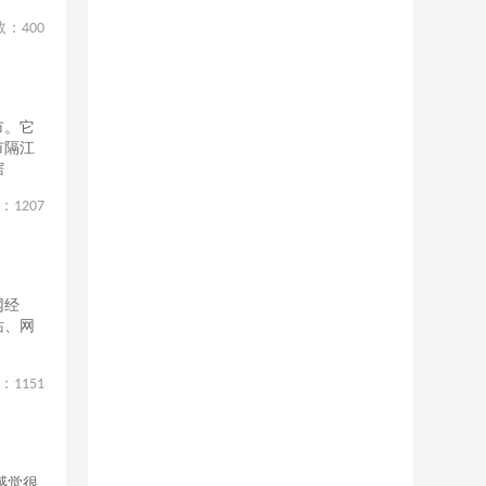
数：
400
市。它
市隔江
辖
：
1207
网经
站、网
，
：
1151
感觉很