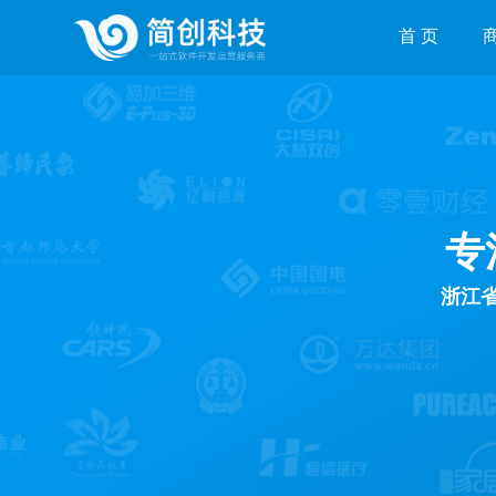
首 页
专
浙江省