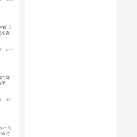
智能自
间来存
数：
677
们的优
站优
数：
384
设不同
按钮时