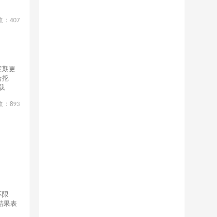
数：
407
定期更
合挖
载
数：
893
不限
结果表