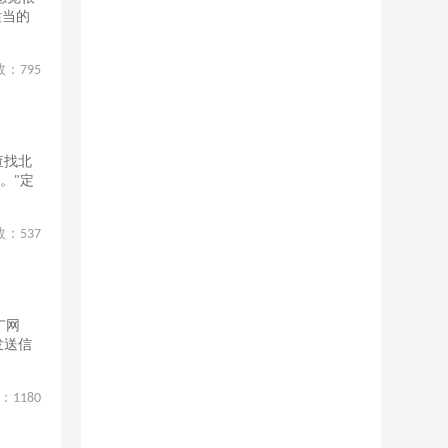
适当的
数：
795
查找北
。"定
数：
537
广网
发送信
：
1180