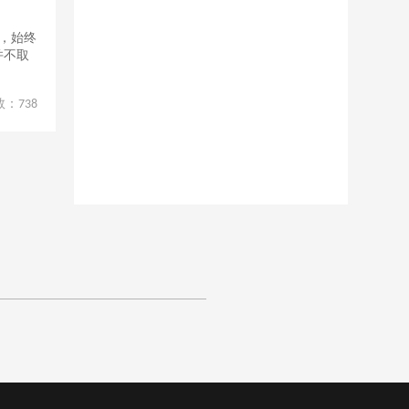
，始终
并不取
数：
738